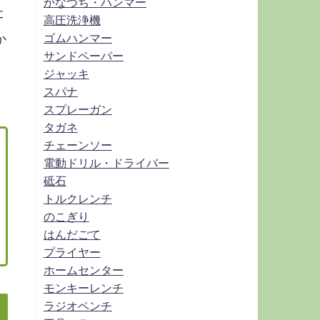
かなづち・ハンマー
た
高圧洗浄機
ゴムハンマー
か
サンドペーパー
ジャッキ
スパナ
スプレーガン
タガネ
チェーンソー
電動ドリル・ドライバー
砥石
トルクレンチ
のこぎり
はんだごて
プライヤー
ホームセンター
モンキーレンチ
ラジオペンチ