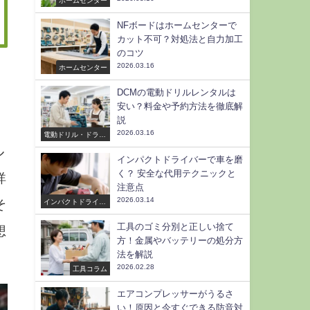
NFボードはホームセンターで
カット不可？対処法と自力加工
のコツ
2026.03.16
ホームセンター
DCMの電動ドリルレンタルは
安い？料金や予約方法を徹底解
説
2026.03.16
電動ドリル・ドライ
バー
ル
インパクトドライバーで車を磨
く？ 安全な代用テクニックと
詳
注意点
2026.03.14
インパクトドライバ
そ
ー
工具のゴミ分別と正しい捨て
想
方！金属やバッテリーの処分方
法を解説
2026.02.28
工具コラム
エアコンプレッサーがうるさ
い！原因と今すぐできる防音対