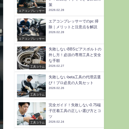
策
2026.02.28
エアコンプレッサー
エアコンプレッサーでのpc 掃
除｜メリットと注意点を解説
2026.02.28
エアコンプレッサー
失敗しないBBSピアスボルトの
外し方！必須の専用工具と安全
な手順
2026.02.27
工具コラム
失敗しないbeta工具の代理店選
び！プロ必見の人気セット
2026.02.26
工具コラム
完全ガイド！失敗しない0.75端
子圧着工具の正しい選び方とコ
ツ
2026.02.24
工具コラム