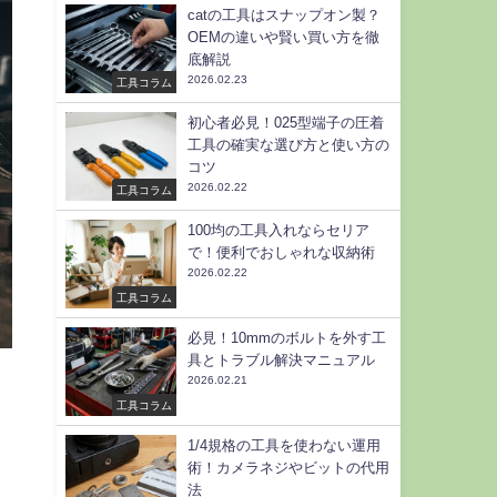
catの工具はスナップオン製？
OEMの違いや賢い買い方を徹
底解説
2026.02.23
工具コラム
初心者必見！025型端子の圧着
工具の確実な選び方と使い方の
コツ
2026.02.22
工具コラム
100均の工具入れならセリア
で！便利でおしゃれな収納術
2026.02.22
工具コラム
必見！10mmのボルトを外す工
具とトラブル解決マニュアル
2026.02.21
工具コラム
1/4規格の工具を使わない運用
術！カメラネジやビットの代用
法