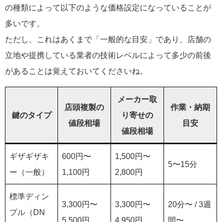
の種類によって以下のような価格設定になっていることが
多いです。
ただし、これはあくまで「一般的な目安」であり、店舗の
立地や提携している業者の技術レベルによって多少の前後
があることは覚えておいてくださいね。
メーカー取
店頭複製の
作業・納期
鍵のタイプ
り寄せの
値段相場
目安
値段相場
ギザギザキ
600円〜
1,500円〜
5〜15分
ー（一般）
1,100円
2,800円
標準ディン
3,300円〜
3,300円〜
20分〜 / 3週
プル（DN
5,500円
4,950円
間〜