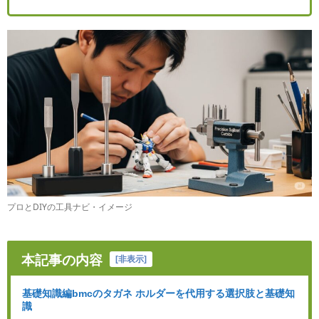
プロとDIYの工具ナビ・イメージ
本記事の内容
[
非表示
]
基礎知識編bmcのタガネ ホルダーを代用する選択肢と基礎知
識